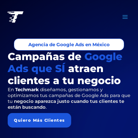
Ir
MA
al
ME
contenido
Agencia de Google Ads en México
Campañas de
Google
Ads que SÍ
atraen
clientes a tu negocio
En
Techmark
diseñamos, gestionamos y
optimizamos tus campañas de Google Ads para que
tu
negocio aparezca justo cuando tus clientes te
están buscando
.
Quiero Más Clientes