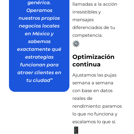
genérica.
llamadas a la acción
Operamos
irresistibles y
nuestros propios
mensajes
negocios locales
diferenciados de tu
en México y
competencia.
sabemos
exactamente qué
Optimización
estrategias
continua
funcionan para
atraer clientes en
Ajustamos las pujas
tu ciudad”
semana a semana
con base en datos
reales de
rendimiento: paramos
lo que no funciona y
escalamos lo que sí.