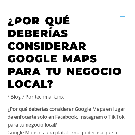
Ir
Navegación
MA
al
de
¿POR QUÉ
ME
contenido
entradas
DEBERÍAS
CONSIDERAR
GOOGLE MAPS
PARA TU NEGOCIO
LOCAL?
/
Blog
/ Por
techmark.mx
¿Por qué deberías considerar Google Maps en lugar
de enfocarte solo en Facebook, Instagram o TikTok
para tu negocio local?
Google Maps es una plataforma poderosa que te