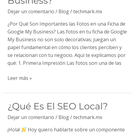
Business?
Fotos
en
Dejar un comentario
/
Blog
/
techmark.mx
una
¿Por Qué Son Importantes las Fotos en una Ficha de
Ficha
Google My Business? Las fotos en tu ficha de Google
de
My Business no son solo decorativas; juegan un
Google
papel fundamental en cómo los clientes perciben y
My
se relacionan con tu negocio. Aquí te explicamos por
Business?
qué: 1. Primera Impresión Las fotos son una de las
Leer más »
¿Qué
¿Qué Es El SEO Local?
es
Dejar un comentario
/
Blog
/
techmark.mx
el
SEO
¡Hola!
Hoy quiero hablarte sobre un componente