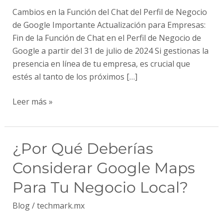
del
Cambios en la Función del Chat del Perfil de Negocio
Perfil
de Google Importante Actualización para Empresas:
de
Fin de la Función de Chat en el Perfil de Negocio de
Negocio
Google a partir del 31 de julio de 2024 Si gestionas la
de
presencia en línea de tu empresa, es crucial que
Google
estés al tanto de los próximos […]
Leer más »
¿Por
¿Por Qué Deberías
qué
Considerar Google Maps
deberías
considerar
Para Tu Negocio Local?
Google
Blog
/
techmark.mx
Maps
para