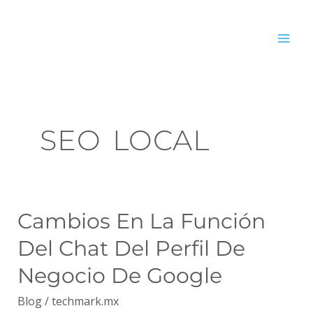
Ir
MA
al
ME
contenido
SEO LOCAL
Cambios
Cambios En La Función
en
Del Chat Del Perfil De
la
Función
Negocio De Google
del
Blog
/
techmark.mx
Chat