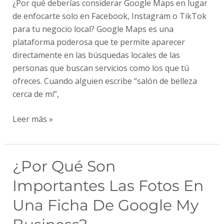
¿Por qué deberías considerar Google Maps en lugar
tu
de enfocarte solo en Facebook, Instagram o TikTok
negocio
para tu negocio local? Google Maps es una
local?
plataforma poderosa que te permite aparecer
directamente en las búsquedas locales de las
personas que buscan servicios como los que tú
ofreces. Cuando alguien escribe “salón de belleza
cerca de mí”,
Leer más »
¿Por
¿Por Qué Son
Qué
Importantes Las Fotos En
Son
Importantes
Una Ficha De Google My
las